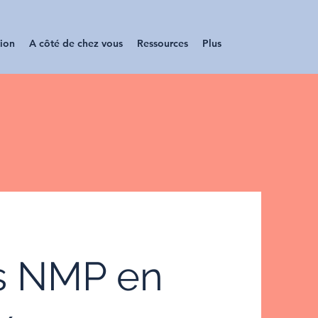
tion
A côté de chez vous
Ressources
Plus
s NMP en