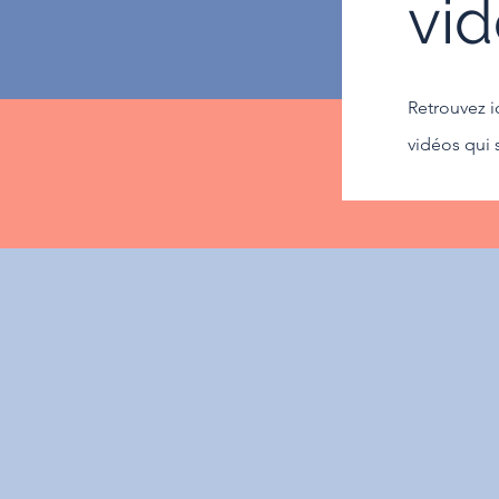
vi
Retrouvez 
vidéos qui 