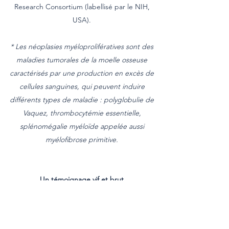
Research Consortium (labellisé par le NIH,
USA).
* Les néoplasies myéloprolifératives sont des
maladies tumorales de la moelle osseuse
caractérisés par une production en excès de
cellules sanguines, qui peuvent induire
différents types de maladie : polyglobulie de
Vaquez, thrombocytémie essentielle,
splénomégalie myéloïde appelée aussi
myélofibrose primitive.
Un témoignage vif et brut
“Je ne savais pas ce vendredi 27 septembre
2019, qu’une fois encore, j’allais changer de
vie… Le 27 septembre, j’ai appris que j’avais