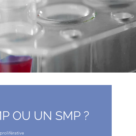
P OU UN SMP ?
roliférative