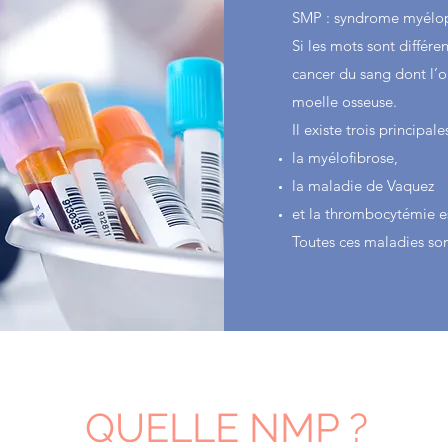
SMP : syndrome myélopr
Si les mots sont différe
cancer du sang dont l’o
moelle osseuse.
Il existe trois principa
la myélofibrose,
la maladie de Vaquez
et la thrombocytémie es
Toutes ces maladies sont
QUELLE NMP ?