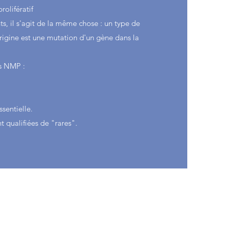
olifératif
nts, il s'agit de la même chose : un type de
rigine est une mutation d'un gène dans la
les NMP :
sentielle.
 qualifiées de "rares".​