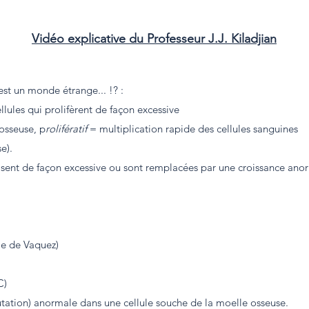
Vidéo explicative du Professeur J.J. Kiladjian
est un monde étrange... !? :
llules qui prolifèrent de façon excessive
osseuse, p
rolifératif
= multiplication rapide des cellules sanguines
se).
isent de façon excessive ou sont remplacées par une croissance anor
ie de Vaquez)
C)
utation) anormale dans une cellule souche de la moelle osseuse.