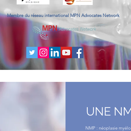
Membre du réseau international MPN Advocates Network
UNE NM
NMP : néoplasie myélop