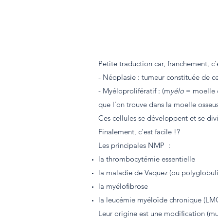
Petite traduction car, franchement, c'
- Néoplasie : tumeur constituée de ce
- Myéloprolifératif : (m
yélo
= moelle 
que l’on trouve dans la moelle osseu
Ces cellules se développent et se div
Finalement, c'est facile !?
Les principales NMP :
la thrombocytémie essentielle
la maladie de Vaquez (ou polyglobul
la myélofibrose
la leucémie
m
yéloïde chronique (LM
Leur origine est une modification (m