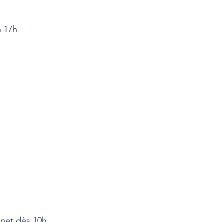
à 17h
net dès 10h