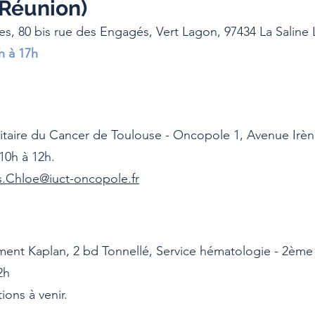
 Réunion)
s, 80 bis rue des Engagés, Vert Lagon, 97434 La Saline L
h à 17h
sitaire du Cancer de Toulouse - Oncopole 1, Avenue Irèn
10h à 12h.
.Chloe@iuct-oncopole.fr
ent Kaplan, 2 bd Tonnellé, Service hématologie - 2ème
2h
ions à venir.