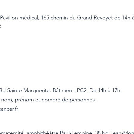
 Pavillon médical, 165 chemin du Grand Revoyet de 14h 
:
4 Bd Sainte Marguerite. Bâtiment IPC2. De 14h à 17h.
nt nom, prénom et nombre de personnes :
ancer.fr
maternité, amphithéâtre Paul-Lemoine, 38 bd Jean-Mon