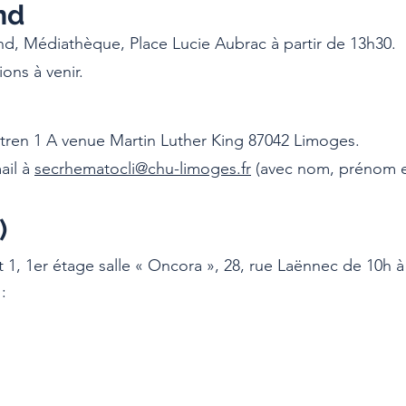
nd
d, Médiathèque, Place Lucie Aubrac à partir de 13h30.
ions à venir.
tren 1 A venue Martin Luther King 87042 Limoges.
ail à
secrhematocli@chu-limoges.fr
(avec nom, prénom 
)
1, 1er étage salle « Oncora », 28, rue Laënnec de 10h à
: