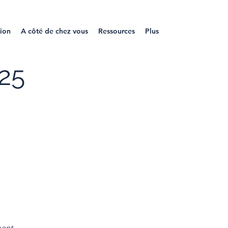
tion
A côté de chez vous
Ressources
Plus
25
ent.